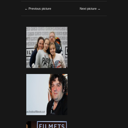
← Previous picture
Next picture →