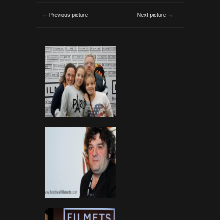
← Previous picture
Next picture →