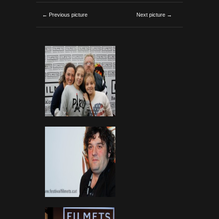
← Previous picture
Next picture →