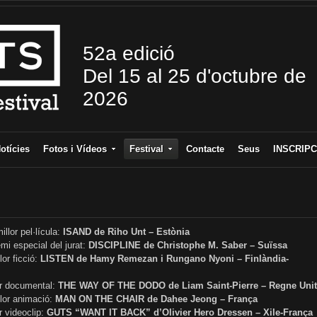
52a edició
Del 15 al 25 d'octubre de
2026
otícies
Fotos i Vídeos
Festival
Contacte
Seus
INSCRIPC
llor pel·lícula:
ISAND de Riho Unt – Estònia
mi especial del jurat:
DISCIPLINE de Christophe M. Saber – Suïssa
or ficció:
LISTEN de Hamy Remezan i Rungano Nyoni – Finlàndia-
or documental:
THE WAY OF THE DODO de Liam Saint-Pierre – Regne Unit
llor animació:
MAN ON THE CHAIR de Dahee Jeong – França
r videoclip:
GUTS “WANT IT BACK” d’Olivier Hero Dressen – Xile-França