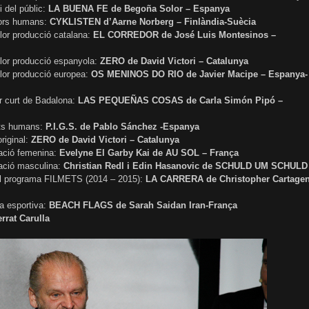
 del públic:
LA BUENA FE de Begoña Solor – Espanya
lors humans:
CYKLISTEN d’Aarne Norberg – Finlàndia-Suècia
lor producció catalana:
EL CORREDOR de José Luis Montesinos –
llor producció espanyola:
ZERO de David Victori – Catalunya
llor producció europea:
OS MENINOS DO RIO de Javier Macipe – Espanya-
r curt de Badalona:
LAS PEQUEÑAS COSAS de Carla Simón Pipó –
ets humans:
P.I.G.S. de Pablo Sánchez -Espanya
riginal:
ZERO de David Victori – Catalunya
tació femenina:
Evelyne El Garby Kai de AU SOL – França
tació masculina:
Christian Redl i Edin Hasanovic de SCHULD UM SCHULD
 el programa FILMETS (2014 – 2015):
LA CARRERA de Christopher Cartage
ca esportiva:
BEACH FLAGS de Sarah Saidan Iran-França
rrat Carulla