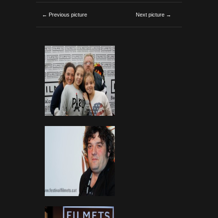
← Previous picture
Next picture →