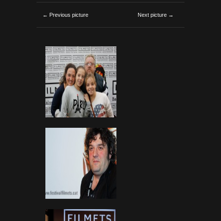
← Previous picture
Next picture →