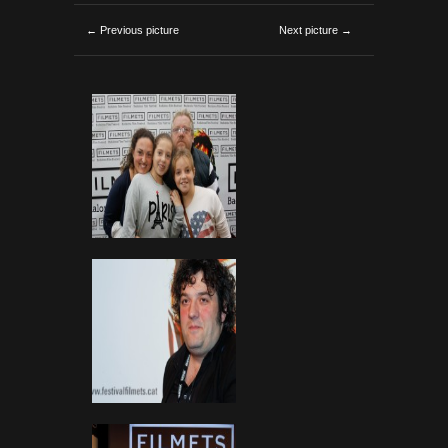
← Previous picture
Next picture →