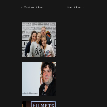
← Previous picture
Next picture →