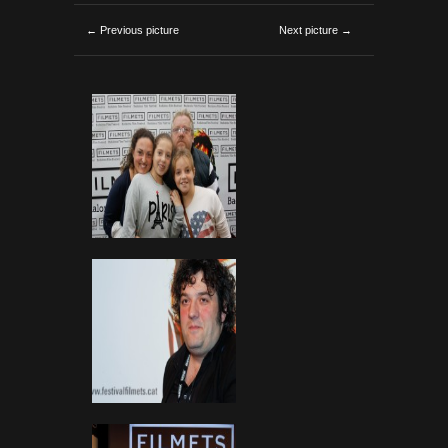
← Previous picture
Next picture →