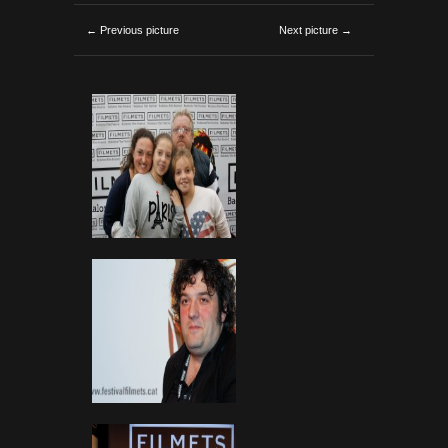
← Previous picture
Next picture →