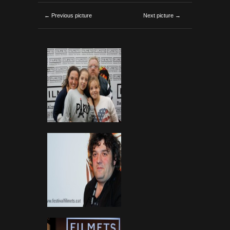
← Previous picture
Next picture →