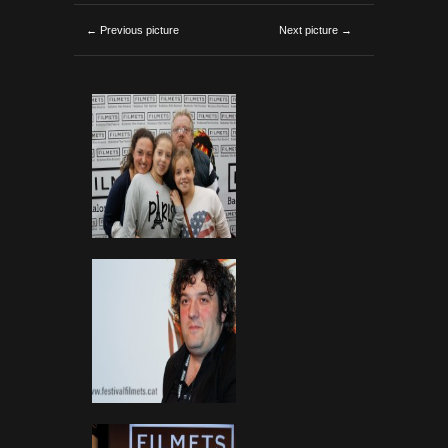
← Previous picture
Next picture →