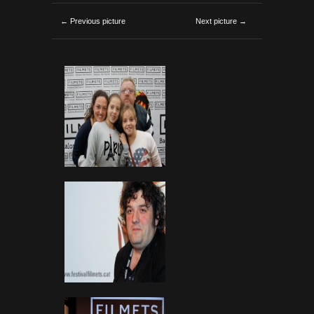
← Previous picture
Next picture →