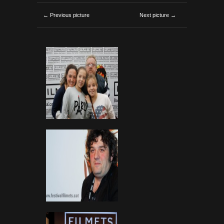
← Previous picture
Next picture →