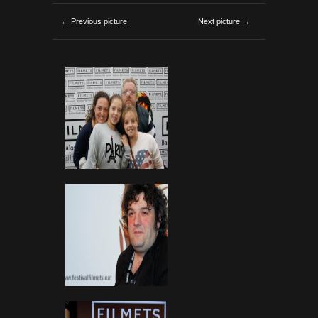
← Previous picture
Next picture →