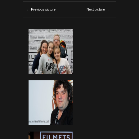
← Previous picture
Next picture →