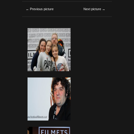
← Previous picture
Next picture →