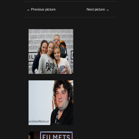
← Previous picture
Next picture →