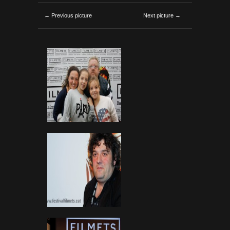
← Previous picture
Next picture →