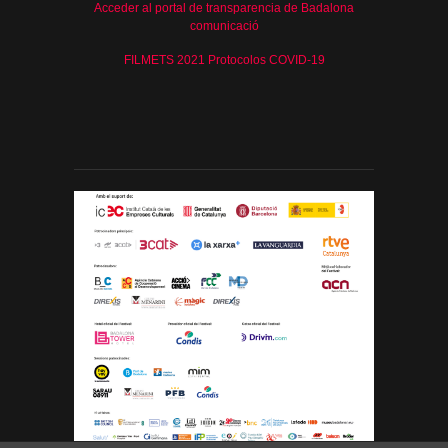
Acceder al portal de transparencia de Badalona
comunicació
FILMETS 2021 Protocolos COVID-19