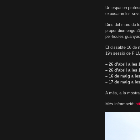
Un espai on profess
exposaran les seve
Dins del marc de l
proper diumenge 26 
pel·lícules guanya
El dissabte 16 de 
19h sessió de FILM
– 26 d’abril a les 
– 26 d’abril a les
– 16 de maig a le
– 17 de maig a les
A més, a la mostra 
Més informació:
ht