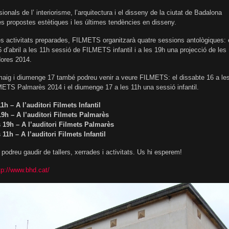
ionals de l’ interiorisme, l’arquitectura i el disseny de la ciutat de Badalona
s propostes estètiques i les últimes tendències en disseny.
es activitats preparades, FILMETS organitzarà quatre sessions antològiques: 
d’abril a les 11h sessió de FILMETS infantil i a les 19h una projecció de les
dores 2014.
maig i diumenge 17 també podreu venir a veure FILMETS: el dissabte 16 a le
ETS Palmarès 2014 i el diumenge 17 a les 11h una sessió infantil.
11h – A l’auditori Filmets Infantil
 19h – A l’auditori Filmets Palmarès
s 19h – A l’auditori Filmets Palmarès
 11h – A l’auditori Filmets Infantil
podreu gaudir de tallers, xerrades i activitats. Us hi esperem!
tp://www.bhd.cat/