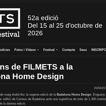
52a edició
Del 15 al 25 d'octubre de
2026
otícies
Fotos i Vídeos
Festival
Contacte
Seus
INSCRIPC
ns de FILMETS a la
ona Home Design
20/04/20
7 de maig tindrà lloc la segona edició de la
Badalona Home Design
. Enguany
ntic edifici de Correus de Badalona amb una superfície de més de 1.300 metre
e la darrera edició.