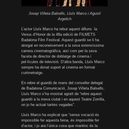
Josep Viñeta Balsells, Lluís Marco i Agustí
Argelich
L’actor Lluís Marco ha rebut aquest dilluns la
Venus d’Honor de la 48a edició de FILMETS
Badalona Film Festival. Aquest guardó se li ha
atorgat en reconeixement a la seva extensíssima
carrera cinematogràfica, així com per la seva
faceta de director de doblatge de cinema i
pel·lícules de televisió. D’altra banda, Lluís Marco
sempre ha donat suport al cinema en format
curtmetratge.
En rebre el guardó de mans del conseller delegat
de Badalona Comunicació, Josep Viñeta Balsells,
Lluís Marco s’ha mostrat agraït de “rebre aquest
guardó a la meva ciutat i en aquest Teatre Zorrilla,
on jo he actuat tantes vegades”.
Lluís Marco ha explicat que “sense vocació és
impossible fer aquesta feina, és impossible fer
d’actor, i jo ara l’única cosa que mantinc és la