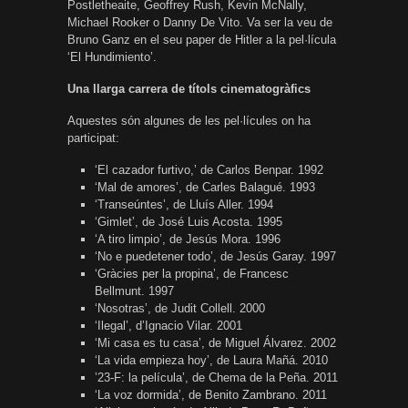
Postletheaite, Geoffrey Rush, Kevin McNally,
Michael Rooker o Danny De Vito. Va ser la veu de
Bruno Ganz en el seu paper de Hitler a la pel·lícula
‘El Hundimiento’.
Una llarga carrera de títols cinematogràfics
Aquestes són algunes de les pel·lícules on ha
participat:
‘El cazador furtivo,’ de Carlos Benpar. 1992
‘Mal de amores’, de Carles Balagué. 1993
‘Transeúntes’, de Lluís Aller. 1994
‘Gimlet’, de José Luis Acosta. 1995
‘A tiro limpio’, de Jesús Mora. 1996
‘No e puedetener todo’, de Jesús Garay. 1997
‘Gràcies per la propina’, de Francesc
Bellmunt. 1997
‘Nosotras’, de Judit Collell. 2000
‘Ilegal’, d’Ignacio Vilar. 2001
‘Mi casa es tu casa’, de Miguel Álvarez. 2002
‘La vida empieza hoy’, de Laura Mañá. 2010
’23-F: la película’, de Chema de la Peña. 2011
‘La voz dormida’, de Benito Zambrano. 2011