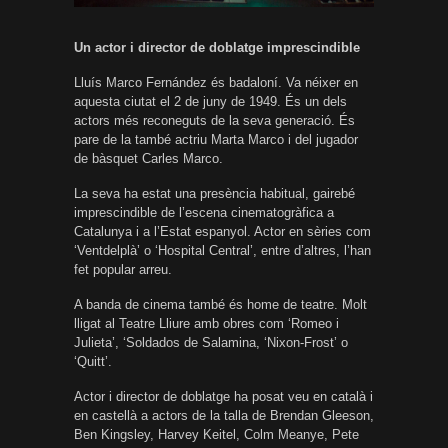
Un actor i director de doblatge imprescindible
Lluís Marco Fernández és badaloní. Va néixer en
aquesta ciutat el 2 de juny de 1949. És un dels
actors més reconeguts de la seva generació. És
pare de la també actriu Marta Marco i del jugador
de bàsquet Carles Marco.
La seva ha estat una presència habitual, gairebé
imprescindible de l’escena cinematogràfica a
Catalunya i a l’Estat espanyol. Actor en sèries com
‘Ventdelplà’ o ‘Hospital Central’, entre d’altres, l’han
fet popular arreu.
A banda de cinema també és home de teatre. Molt
lligat al Teatre Lliure amb obres com ‘Romeo i
Julieta’, ‘Soldados de Salamina, ‘Nixon-Frost’ o
‘Quitt’.
Actor i director de doblatge ha posat veu en català i
en castellà a actors de la talla de Brendan Gleeson,
Ben Kingsley, Harvey Keitel, Colm Meanye, Pete