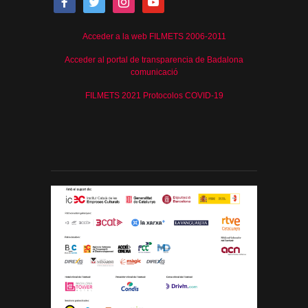
Acceder a la web FILMETS 2006-2011
Acceder al portal de transparencia de Badalona
comunicació
FILMETS 2021 Protocolos COVID-19