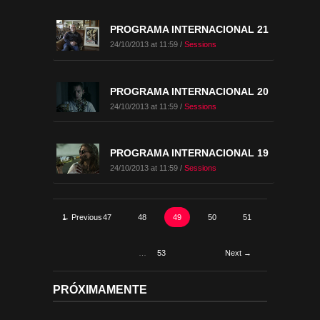
PROGRAMA INTERNACIONAL 21
24/10/2013 at 11:59 /
Sessions
PROGRAMA INTERNACIONAL 20
24/10/2013 at 11:59 /
Sessions
PROGRAMA INTERNACIONAL 19
24/10/2013 at 11:59 /
Sessions
← Previous
1
…
47
48
49
50
51
…
53
Next →
PRÓXIMAMENTE