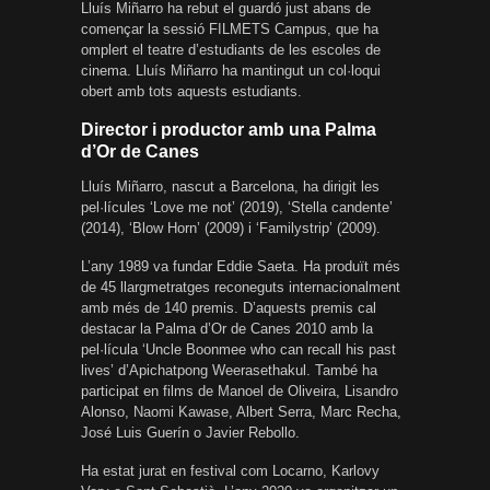
Lluís Miñarro ha rebut el guardó just abans de
començar la sessió FILMETS Campus, que ha
omplert el teatre d’estudiants de les escoles de
cinema. Lluís Miñarro ha mantingut un col·loqui
obert amb tots aquests estudiants.
Director i productor amb una Palma
d’Or de Canes
Lluís Miñarro, nascut a Barcelona, ha dirigit les
pel·lícules ‘Love me not’ (2019), ‘Stella candente’
(2014), ‘Blow Horn’ (2009) i ‘Familystrip’ (2009).
L’any 1989 va fundar Eddie Saeta. Ha produït més
de 45 llargmetratges reconeguts internacionalment
amb més de 140 premis. D’aquests premis cal
destacar la Palma d’Or de Canes 2010 amb la
pel·lícula ‘Uncle Boonmee who can recall his past
lives’ d’Apichatpong Weerasethakul. També ha
participat en films de Manoel de Oliveira, Lisandro
Alonso, Naomi Kawase, Albert Serra, Marc Recha,
José Luis Guerín o Javier Rebollo.
Ha estat jurat en festival com Locarno, Karlovy