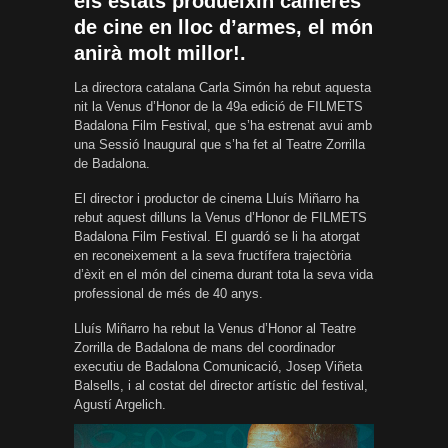
els estats produeixin càmeres
de cine en lloc d’armes, el món
anirà molt millor!.
La directora catalana Carla Simón ha rebut aquesta
nit la Venus d’Honor de la 49a edició de FILMETS
Badalona Film Festival, que s’ha estrenat avui amb
una Sessió Inaugural que s’ha fet al Teatre Zorrilla
de Badalona.
El director i productor de cinema Lluís Miñarro ha
rebut aquest dilluns la Venus d’Honor de FILMETS
Badalona Film Festival. El guardó se li ha atorgat
en reconeixement a la seva fructífera trajectòria
d’èxit en el món del cinema durant tota la seva vida
professional de més de 40 anys.
Lluís Miñarro ha rebut la Venus d’Honor al Teatre
Zorrilla de Badalona de mans del coordinador
executiu de Badalona Comunicació, Josep Viñeta
Balsells, i al costat del director artístic del festival,
Agustí Argelich.