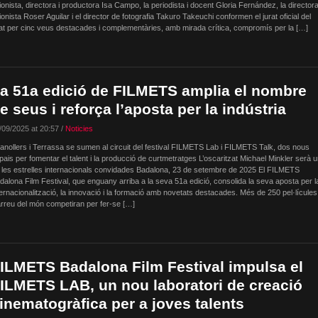
ionista, directora i productora Isa Campo, la periodista i docent Gloria Fernández, la directora
ionista Roser Aguilar i el director de fotografia Takuro Takeuchi conformen el jurat oficial del
at per cinc veus destacades i complementàries, amb mirada crítica, compromís per la […]
a 51a edició de FILMETS amplia el nombre
e seus i reforça l’aposta per la indústria
/09/2025 at 20:57 /
Noticies
anollers i Terrassa se sumen al circuit del festival FILMETS Lab i FILMETS Talk, dos nous
pais per fomentar el talent i la producció de curtmetratges L’oscaritzat Michael Minkler serà 
 les estrelles internacionals convidades Badalona, 23 de setembre de 2025 El FILMETS
dalona Film Festival, que enguany arriba a la seva 51a edició, consolida la seva aposta per l
ternacionalització, la innovació i la formació amb novetats destacades. Més de 250 pel·lícules
arreu del món competiran per fer-se […]
ILMETS Badalona Film Festival impulsa el
ILMETS LAB, un nou laboratori de creació
inematogràfica per a joves talents