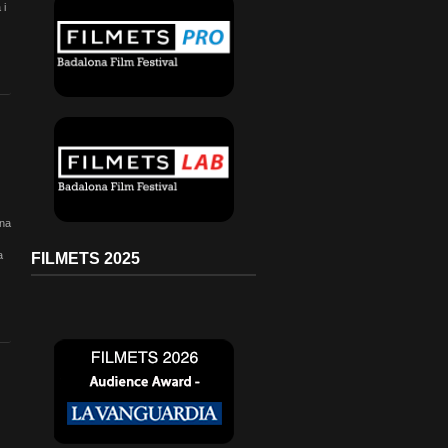
 i
una
a
FILMETS 2025