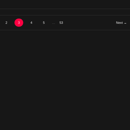
2
3
4
5
…
53
Next →