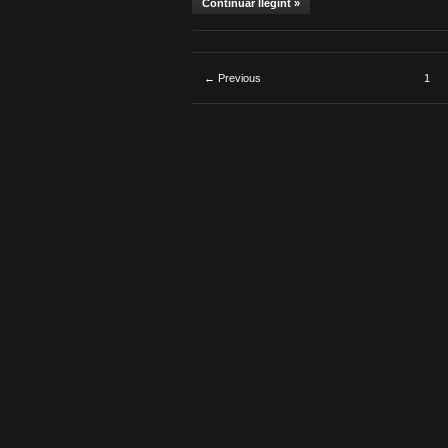
Continuar llegint »
← Previous
1