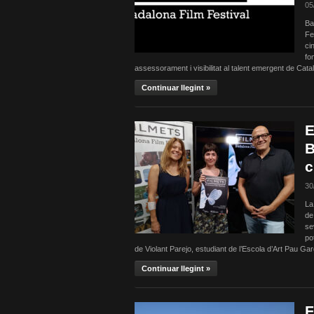
05
Ba
Fe
ci
fo
assessorament i visibilitat al talent emergent de Cat
Continuar llegint »
E
B
c
30
La
de
se
po
de Violant Parejo, estudiant de l’Escola d’Art Pau Gar
Continuar llegint »
F