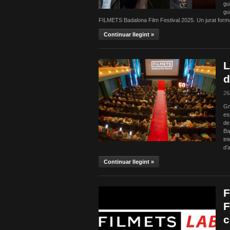
gu
gu
FILMETS Badalona Film Festival 2025. Un jurat form
Continuar llegint »
L
d
26
Gr
es
de
Ba
in
d’
Continuar llegint »
F
F
c