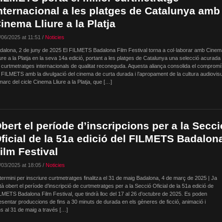
nternacional a les platges de Catalunya amb
inema Lliure a la Platja
/06/2025 at 11:51 /
Noticies
dalona, 2 de juny de 2025 El FILMETS Badalona Film Festival torna a col·laborar amb Cinem
iure a la Platja en la seva 14a edició, portant a les platges de Catalunya una selecció acurada
 curtmetratges internacionals de qualitat reconeguda. Aquesta aliança consolida el comprom
 FILMETS amb la divulgació del cinema de curta durada i l’apropament de la cultura audiovis
arc del cicle Cinema Lliure a la Platja, que […]
bert el període d’inscripcions per a la Secci
ficial de la 51a edició del FILMETS Badalon
ilm Festival
/03/2025 at 18:05 /
Noticies
 termini per inscriure curtmetratges finalitza el 31 de maig Badalona, 4 de març de 2025 | Ja
tà obert el període d’inscripció de curtmetratges per a la Secció Oficial de la 51a edició de
LMETS Badalona Film Festival, que tindrà lloc del 17 al 26 d’octubre de 2025. Es poden
esentar produccions de fins a 30 minuts de durada en els gèneres de ficció, animació i
ns al 31 de maig a través […]