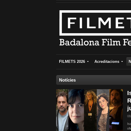
FILMETS 2026
Acreditacions
N
Notícies
I
R
j
08
Is
of