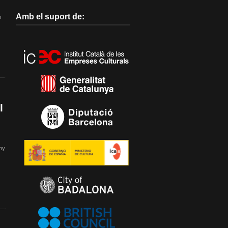
Amb el suport de:
m
l
uny