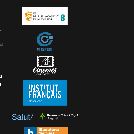
a
ís
ual
ó
a