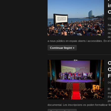
i
C
03
Ba
Ll
de
de
a nous públics en espais oberts i accessibles. En el m
Continuar llegint »
O
O
F
04
El
es
FI
pr
documental. Les inscripcions es poden formalitzar fi