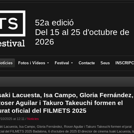
52a edició
Del 15 al 25 d'octubre de
2026
otícies
Fotos i Vídeos
Festival
Contacte
Seus
INSCRIPC
saki Lacuesta, Isa Campo, Gloria Fernández,
oser Aguilar i Takuro Takeuchi formen el
urat oficial del FILMETS 2025
/10/2025 at 12:11 /
Noticies
aki Lacuesta, Isa Campo, Gloria Fernández, Roser Aguilar i Takuro Takeuchi formen el jurat
icial del FILMETS 2025 Badalona, 6 d’octubre de 2025 El director de cinema Isaki Lacuesta, l