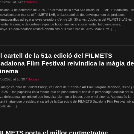
/09/2025 at 9:42 /
Noticies
dalona, 4 de setembre de 2025 | En el marc de la seva 51a edició, el FILMETS Badalona Fil
stival posa en marxa el FILMETS LAB, un laboratori de desenvolupament de projectes
nematogràfics adreçat a joves creadors d’entre 18 i 30 anys. L’objectiu del FILMETS LAB és
mentar la creació de curtmetratges de ficció, animació i documental, tot oferint eines,
alunya. La convocatòria restarà oberta fins al 3 d’octubre de 2025. Marc Orts, […]
l cartell de la 51a edició del FILMETS
adalona Film Festival reivindica la màgia de
inema
/06/2025 at 10:30 /
Noticies
 imatge és obra de Violant Parejo, estudiant de l’Escola d’Art Pau Gargallo Badalona, 30 de j
 2025 | Una papallona en la foscor, que es posa sobre el nas d’un personatge fascinat per la
va delicadesa i pel misteri que l’envolta. Llum en la foscor, com en el cinema. Aquesta és la
tent imatge que presideix el cartell de la 51a edició del FILMETS Badalona Film Festival, obra
gallo de […]
ILMETS porta el millor curtmetratge