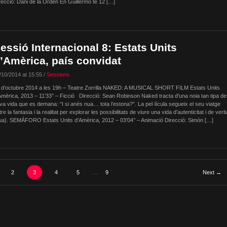
recció: Dani de la Orden En Guillermo té 12 […]
essió Internacional 8: Estats Units
’Amèrica, país convidat
/10/2014 at 15:55 /
Sessions
 d’octubre 2014 a les 19h – Teatre Zorrilla NAKED: A MUSICAL SHORT FILM Estats Units
Amèrica, 2013 – 11’33’’ – Ficció Direcció: Sean Robinson Naked tracta d’una noia tan tipa de
va vida que es demana: “I si anés nua… tota l’estona?”. La pel·lícula segueix el seu viatge
re la fantasia i la realitat per explorar les possibilitats de viure una vida d’autenticitat i de verit
ua). SEMÁFORO Estats Units d’Amèrica, 2012 – 03’04’’ – Animació Direcció: Simón […]
2
3
4
5
…
9
Next →