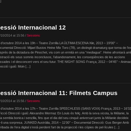
]
essió Internacional 12
/10/2014 at 15:56 /
Sessions
 d’octubre 2014 a les 19h – Teatre Zorrilla LA ÚLTIMA ESCENA Xile, 2013 – 19’00” –
cumental Direcció: Mijael Bustos Heine Mix Toro (78), un distingit dramaturg que torna de l’exi
sprés de la dictadura de Pinochet, viu com un ermità en una “mediagua”. Heine afrontarà am
ustració els seus somnis inconclusos, l’abandonament, les conseqüències de les accions
ssades i el desconcert vers el seu futur. THE NIGHT SONG França, 2012 – 04’45’’ – Animac
recció i guió: Moin […]
essió Internacional 11: Filmets Campus
/10/2014 at 15:56 /
Sessions
 d’octubre 2014 a les 17h – Teatre Zorrilla SPEECHLESS (SANS VOIX) França, 2013 – 16’32’
Ficció Direcció i guió: Alexandre Mermaz En Louis és feliç. Amb la seva xicota, la Mélanie, la
da sembla bonica i senzilla, fins que el dia del seu cinquè aniversari junts la Mélanie decideix
r-li una sorpresa. JUNKED Austràlia, 2014 – 11’00’’ – Documental Direcció: Gus Berger Amb
arribada de l’era digital s’està perdent l’art de la projecció i les còpies de pel·lícules […]