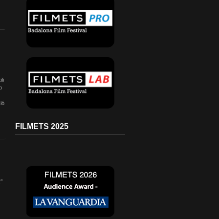
li
b
ió
FILMETS 2025
’