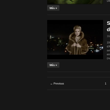
Di
Més »
S
d
16
19
d’
se
ent
(n
Més »
← Previous
1