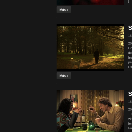
[…
Més »
S
16
20
Do
de
fr
pa
Di
Més »
S
16
20
– 
vi
fe
l’