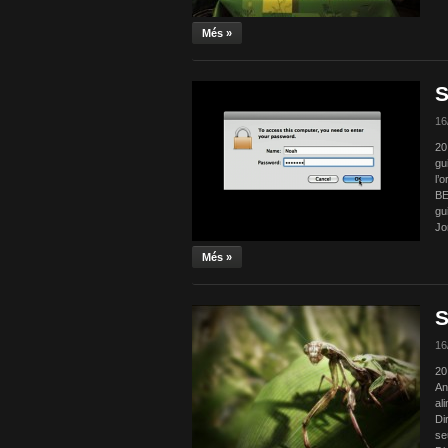
Més »
S
16
20
gu
l’
BE
gu
Jo
Més »
S
16
20
An
al
Di
se