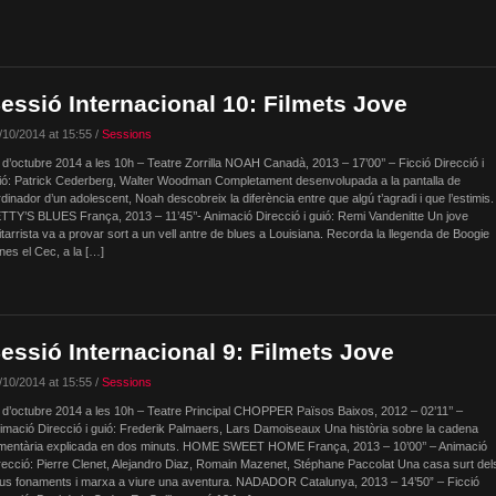
essió Internacional 10: Filmets Jove
/10/2014 at 15:55 /
Sessions
 d’octubre 2014 a les 10h – Teatre Zorrilla NOAH Canadà, 2013 – 17’00’’ – Ficció Direcció i
ió: Patrick Cederberg, Walter Woodman Completament desenvolupada a la pantalla de
ordinador d’un adolescent, Noah descobreix la diferència entre que algú t’agradi i que l’estimis.
TTY’S BLUES França, 2013 – 11’45’’- Animació Direcció i guió: Remi Vandenitte Un jove
itarrista va a provar sort a un vell antre de blues a Louisiana. Recorda la llegenda de Boogie
nes el Cec, a la […]
essió Internacional 9: Filmets Jove
/10/2014 at 15:55 /
Sessions
 d’octubre 2014 a les 10h – Teatre Principal CHOPPER Països Baixos, 2012 – 02’11’’ –
imació Direcció i guió: Frederik Palmaers, Lars Damoiseaux Una història sobre la cadena
imentària explicada en dos minuts. HOME SWEET HOME França, 2013 – 10’00’’ – Animació
recció: Pierre Clenet, Alejandro Diaz, Romain Mazenet, Stéphane Paccolat Una casa surt del
us fonaments i marxa a viure una aventura. NADADOR Catalunya, 2013 – 14’50” – Ficció