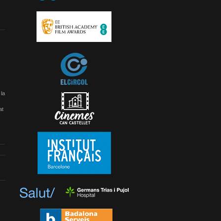
 la
at