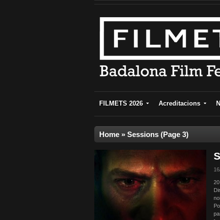
FILMETS 2026
Acreditacions
N
Home
»
Sessions
(Page 3)
S
16
20
Di
no
Po
pa