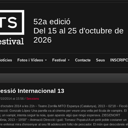
52a edició
Del 15 al 25 d'octubre de
2026
otícies
Fotos i Vídeos
Festival
Contacte
Seus
INSCRIPC
essió Internacional 13
/10/2014 at 15:56 /
Sessions
 d’octubre 2014 a les 21h – Teatre Zorrilla MITO Espanya (Catalunya), 2013 – 02’18 – Ficció
recció: Gonzalo López Una parella va al cinema per veure una vella pel·lícula de vampirs. El
i, un vampir, intenta seguir la noia, quan apareix algú que ningú esperava. ZIEGENORT
lònia, 2013 – 19’00” – Animació Direcció i guió: Tomasz Popakul A un petit poble costaner un
re enfeinat mira d’ensenyar al seu fill adolescent l’ofici de pescador. El món que descobreix el