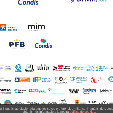
trar-li publicitat relacionada amb les seves preferències mitjançant l’anàlisi dels se
obtenir més informació a la nostra
política de cookies
.