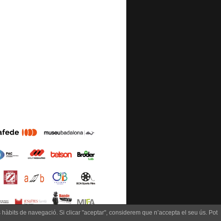
us hàbits de navegació. Si clicar "aceptar", considerem que n’accepta el seu ús. Pot