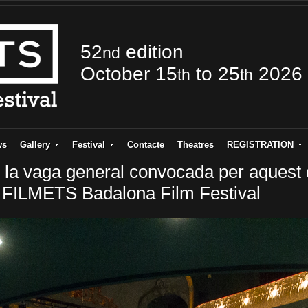
52
edition
nd
October 15
to 25
2026
th
th
ws
Gallery
Festival
Contacte
Theatres
REGISTRATION
 la vaga general convocada per aquest
e FILMETS Badalona Film Festival