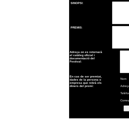
SINOPSI
:
PREMIS
:
Adreça on es retornarà
el catàleg oficial i
documentació del
Festival:
En cas de ser premiat,
Nom
dades de la persona o
empresa que rebrà els
diners del premi:
Adreç
Telèfo
Correu